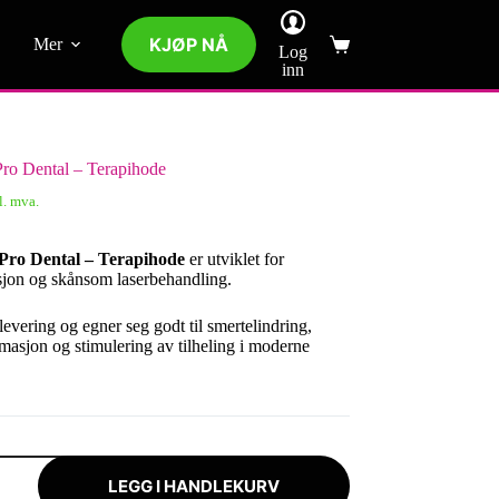
KJØP NÅ
Mer
Log
Handlekurv
inn
o Dental – Terapihode
l. mva.
o Dental – Terapihode
er utviklet for
jon og skånsom laserbehandling.
levering og egner seg godt til smertelindring,
masjon og stimulering av tilheling i moderne
LEGG I HANDLEKURV