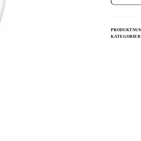
Pro
Dental
-
Terapihode
antall
PRODUKTNU
KATEGORIER