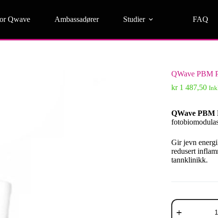
for Qwave
Ambassadører
Studier
FAQ
QWave PBM Pr
kr
1 487,50
Ink
QWave PBM Pr
fotobiomodulas
Gir jevn energi
redusert inflam
tannklinikk.
QWave
PBM