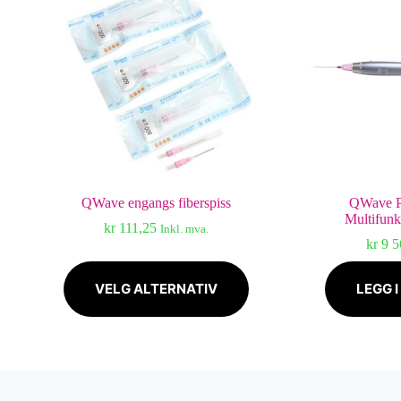
QWave engangs fiberspiss
QWave P
Multifunk
kr
111,25
Inkl. mva.
kr
9 5
Dette
produktet
VELG ALTERNATIV
LEGG 
har
flere
varianter.
Alternativene
kan
velges
på