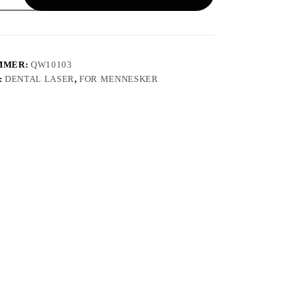
MMER:
QW10103
:
DENTAL LASER
,
FOR MENNESKER