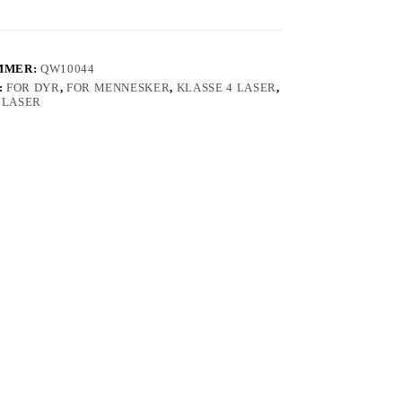
e
MMER:
QW10044
:
FOR DYR
,
FOR MENNESKER
,
KLASSE 4 LASER
,
 LASER