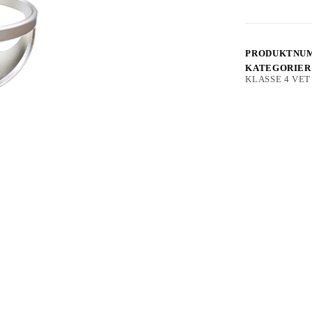
fysioterapihod
med
åpent
design
antall
PRODUKTNU
KATEGORIER
KLASSE 4 VET