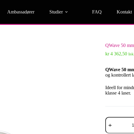
Ambassadører
Studier
FAQ
Kontakt
QWave 50 mm f
kr
4 362,50
Ink
QWave 50 mm 
og kontrollert 
Ideell for mi
klasse 4 laser.
QWave
50
mm