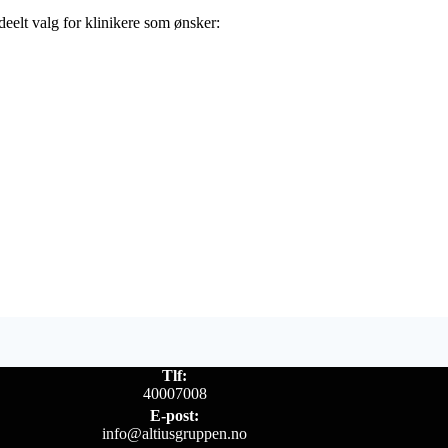
deelt valg for klinikere som ønsker:
Tlf:
40007008
E-post:
info@altiusgruppen.no