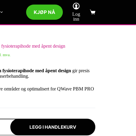
KJØP NÅ
Log
Handlekurv
inn
ysioterapihode med åpent design
l. mva.
fysioterapihode med åpent design
gir presis
laserbehandling.
ndre områder og optimalisert for QWave PBM PRO
LEGG I HANDLEKURV