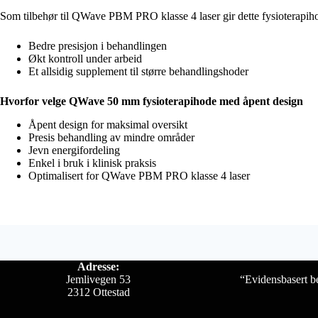
Som tilbehør til QWave PBM PRO klasse 4 laser gir dette fysioterapihodet
Bedre presisjon i behandlingen
Økt kontroll under arbeid
Et allsidig supplement til større behandlingshoder
Hvorfor velge QWave 50 mm fysioterapihode med åpent design
Åpent design for maksimal oversikt
Presis behandling av mindre områder
Jevn energifordeling
Enkel i bruk i klinisk praksis
Optimalisert for QWave PBM PRO klasse 4 laser
Adresse:
Jemlivegen 53
“Evidensbasert be
2312 Ottestad