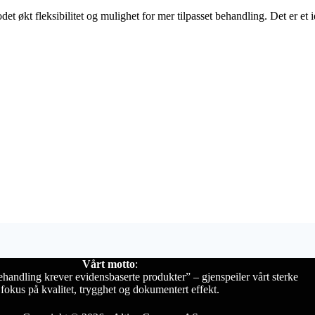
 økt fleksibilitet og mulighet for mer tilpasset behandling. Det er et i
Vårt motto
:
handling krever evidensbaserte produkter” – gjenspeiler vårt sterke
fokus på kvalitet, trygghet og dokumentert effekt.